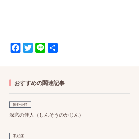
F
T
Li
共
ac
w
n
有
e
itt
e
b
er
おすすめの関連記事
o
o
k
体外受精
深窓の佳人（しんそうのかじん）
不妊症