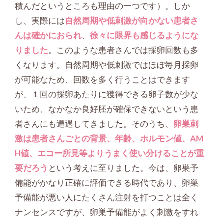
積んだというところも理由の一つです）。しか
し、実際には
自然周期や低刺激が向かない患者さ
んは確かにおられ
、
徐々に限界も感じるようにな
りました
。このような患者さんでは採卵回数も多
くなります。自然周期や低刺激ではほぼ毎月採卵
が可能なため、回数を多く行うことはできます
が、１回の採卵あたりに獲得できる卵子数が少な
いため、なかなか良好胚が確保できないという患
者さんにも遭遇してきました。そのうち、
卵巣刺
激は患者さんごとの背景、年齢、ホルモン値、AM
H値、エコー所見等よりうまく使い分けることが重
要だろう
という考えに至りました。今は、卵巣予
備能がかなり正確に評価できる時代であり、卵巣
予備能が悪い人にたくさん注射を打つことは全く
ナンセンスですが、卵巣予備能がよく刺激をすれ