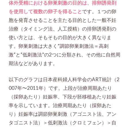
体外受精における卵巣刺激の目的は、排卵誘発剤
を使用して複数の卵子を得ること
です。１つの卵
胞を発育させることを主たる目的とした一般不妊
治療（タイミング法、人工授精）の排卵誘発剤の
使い方とは、そもそもの目的が大きく異なりま
す。卵巣刺激は大きく”調節卵巣刺激法＝高刺
激”と”低刺激法”の2つに分類され、その他に自然周
期法などがあります。
以下のグラフは日本産科婦人科学会のART統計（2
007年〜2011年）です。上段が治療周期あたり
（採卵あたり）妊娠率、下段が胚移植あたり妊娠
率を示しています。治療周期あたり（採卵あた
り）妊娠率は調節卵巣刺激（アゴニスト法、アン
タゴニスト法）＞低刺激法（クロミフェン）＞自