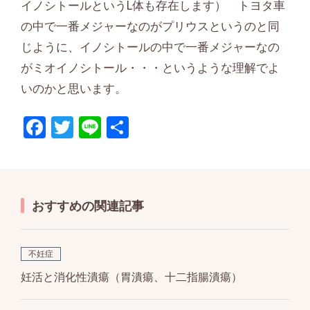
イノシトールというL体も存在します） トヨタ車
の中で一番メジャーなのがプリウスというのと同
じように、イノシトールの中で一番メジャーなの
がミオイノシトール・・・というような理解でよ
いのかと思います。
F
T
Li
共
ac
w
n
有
e
itt
e
b
er
おすすめの関連記事
o
o
k
不妊症
妊活と消化性潰瘍（胃潰瘍、十二指腸潰瘍）