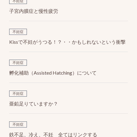
k
不妊症
子宮内膜症と慢性疲労
不妊症
Kissで不妊がうつる！？・・かもしれないという衝撃
不妊症
孵化補助（Assisted Hatching）について
不妊症
亜鉛足りていますか？
不妊症
鉄不足、冷え、不妊 全てはリンクする