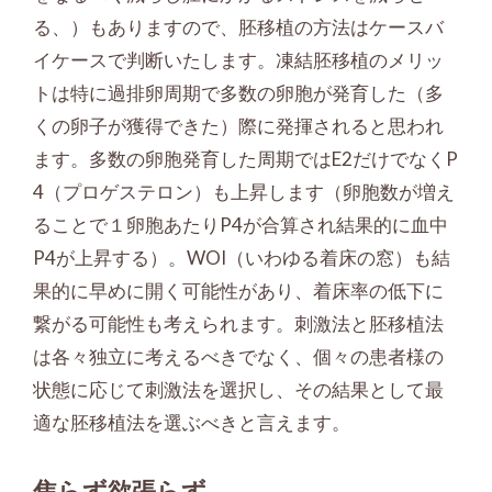
る、）もありますので、胚移植の方法はケースバ
イケースで判断いたします。凍結胚移植のメリッ
トは特に過排卵周期で多数の卵胞が発育した（多
くの卵子が獲得できた）際に発揮されると思われ
ます。多数の卵胞発育した周期ではE2だけでなくP
4（プロゲステロン）も上昇します（卵胞数が増え
ることで１卵胞あたりP4が合算され結果的に血中
P4が上昇する）。WOI（いわゆる着床の窓）も結
果的に早めに開く可能性があり、着床率の低下に
繋がる可能性も考えられます。刺激法と胚移植法
は各々独立に考えるべきでなく、個々の患者様の
状態に応じて刺激法を選択し、その結果として最
適な胚移植法を選ぶべきと言えます。
焦らず欲張らず