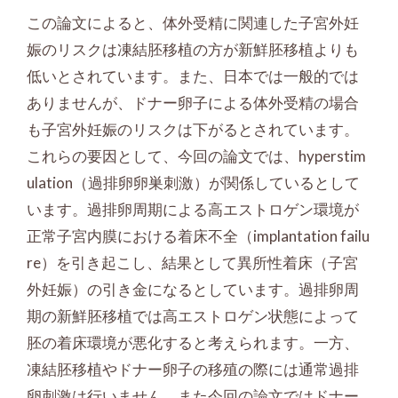
この論文によると、体外受精に関連した子宮外妊
娠のリスクは凍結胚移植の方が新鮮胚移植よりも
低いとされています。また、日本では一般的では
ありませんが、ドナー卵子による体外受精の場合
も子宮外妊娠のリスクは下がるとされています。
これらの要因として、今回の論文では、hyperstim
ulation（過排卵卵巣刺激）が関係しているとして
います。過排卵周期による高エストロゲン環境が
正常子宮内膜における着床不全（implantation failu
re）を引き起こし、結果として異所性着床（子宮
外妊娠）の引き金になるとしています。過排卵周
期の新鮮胚移植では高エストロゲン状態によって
胚の着床環境が悪化すると考えられます。一方、
凍結胚移植やドナー卵子の移殖の際には通常過排
卵刺激は行いません。また今回の論文ではドナー