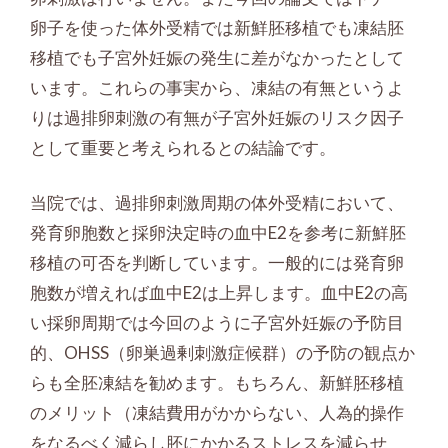
卵子を使った体外受精では新鮮胚移植でも凍結胚
移植でも子宮外妊娠の発生に差がなかったとして
います。これらの事実から、凍結の有無というよ
りは過排卵刺激の有無が子宮外妊娠のリスク因子
として重要と考えられるとの結論です。
当院では、過排卵刺激周期の体外受精において、
発育卵胞数と採卵決定時の血中E2を参考に新鮮胚
移植の可否を判断しています。一般的には発育卵
胞数が増えれば血中E2は上昇します。血中E2の高
い採卵周期では今回のように子宮外妊娠の予防目
的、OHSS（卵巣過剰刺激症候群）の予防の観点か
らも全胚凍結を勧めます。もちろん、新鮮胚移植
のメリット（凍結費用がかからない、人為的操作
をなるべく減らし胚にかかるストレスを減らせ