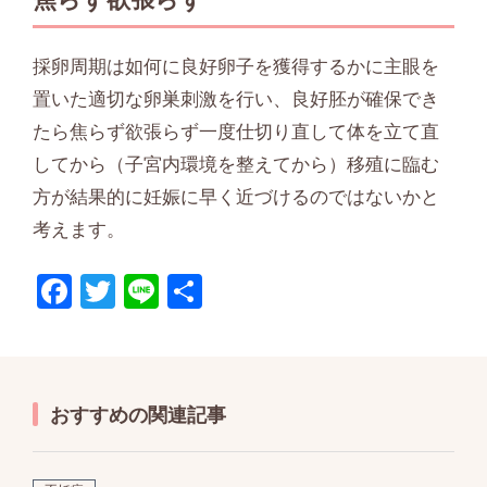
採卵周期は如何に良好卵子を獲得するかに主眼を
置いた適切な卵巣刺激を行い、良好胚が確保でき
たら焦らず欲張らず一度仕切り直して体を立て直
してから（子宮内環境を整えてから）移殖に臨む
方が結果的に妊娠に早く近づけるのではないかと
考えます。
F
T
Li
共
ac
w
n
有
e
itt
e
b
er
おすすめの関連記事
o
o