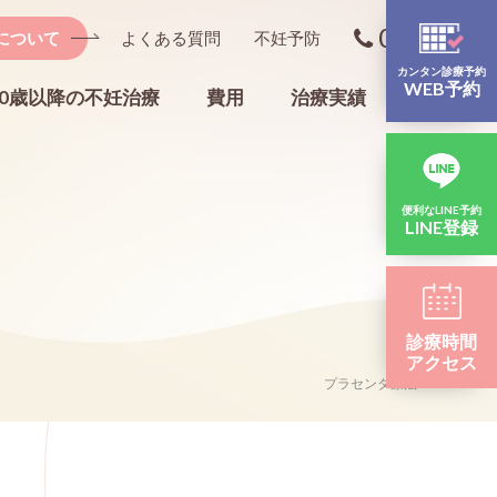
0267-67-
について
よくある質問
不妊予防
カンタン診療予約
WEB予約
40歳以降の不妊治療
費用
治療実績
一般婦人
EMMA検査・ALICE検査
便利なLINE予約
LINE登録
社会的適応による卵子凍結保存
不妊予防
診療時間
アクセス
フ紹介
院内設備のご紹介
プラセンタ療法
メディカルダイエット
Facility