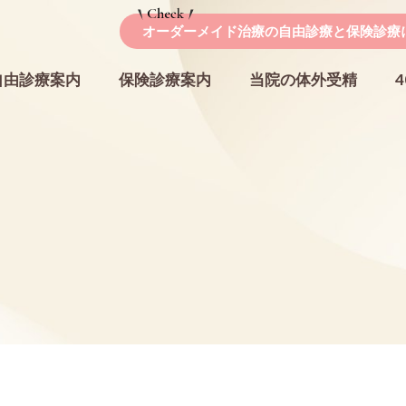
オーダーメイド治療の自由診療と保険診療
自由診療案内
保険診療案内
当院の体外受精
子宮内膜着床能検査（ERA検査）
るPFC-FD療法
PGT-A（着床前検査）
ック
男性不妊症
の特徴
院長紹介
スタッ
®
腟ハイフ
Director
Staff
ト