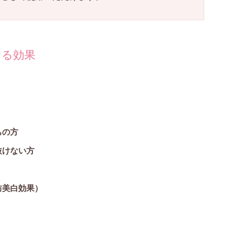
きる効果
ちの方
抜けない方
防美白効果）