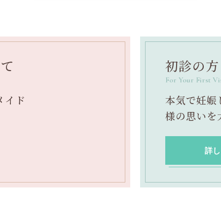
いて
初診の方
For Your First Vi
メイド
本気で妊娠
様の思いを
詳し