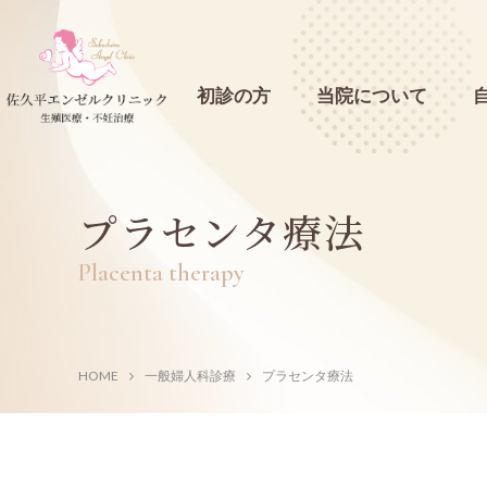
初診の方
当院について
不妊検査内容
プラセンタ療法
難治性不妊に対す
当院について
Placenta therapy
自由診療案内
About Sakudaira Angel Clinic
ブライダルチェ
Free medical care
クリニック
HOME
一般婦人科診療
プラセンタ療法
当院の自由診療について
モナリザタッチ
Feature
避妊インプラン