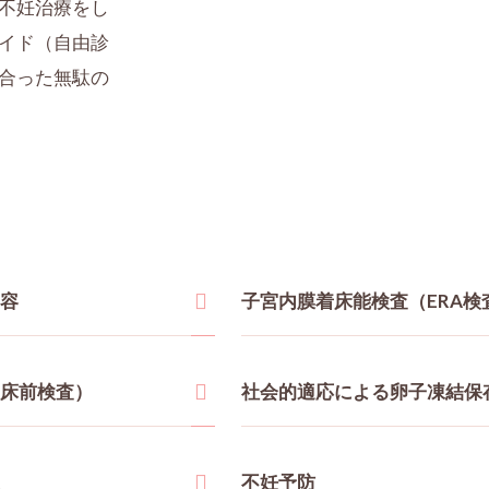
不妊治療をし
イド（自由診
合った無駄の
容
子宮内膜着床能検査（ERA検
着床前検査）
社会的適応による卵子凍結保
不妊予防