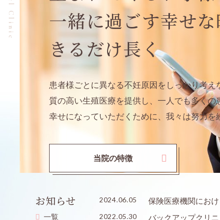
（ネクスプラノ
一緒に過ごす幸せな
きるだけ長く
患者様ごとに異なる不妊原因をしっかり考え
質の高い生殖医療を提供し、一人でも多くの
幸せになっていただくために、我々は努力を
当院の特徴
お知らせ
2024.06.05
保険医療機関におけ
一覧
2022.05.30
バックアップクリニ