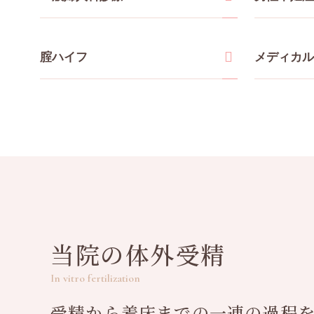
腟ハイフ
メディカル
当院の体外受精
In vitro fertilization
受精から着床までの一連の過程