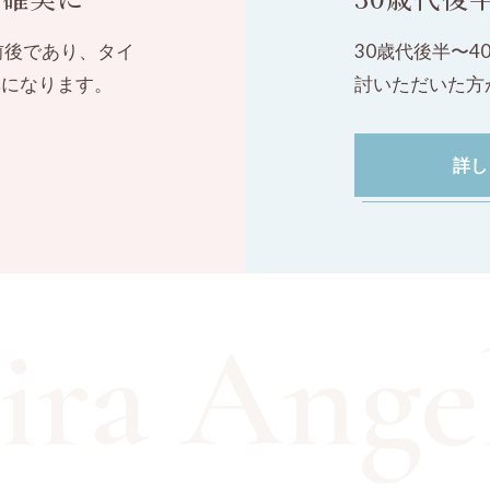
前後であり、タイ
30歳代後半〜
率になります。
討いただいた方
詳し
ira Angel