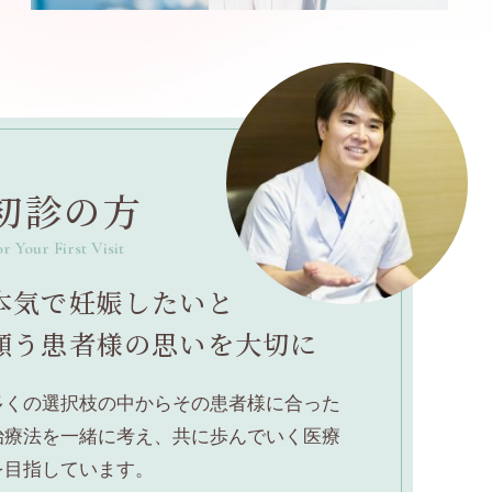
初診の方
r Your First Visit
本気で妊娠したいと
願う患者様の思いを大切に
多くの選択枝の中からその患者様に合った
治療法を一緒に考え、共に歩んでいく医療
を目指しています。