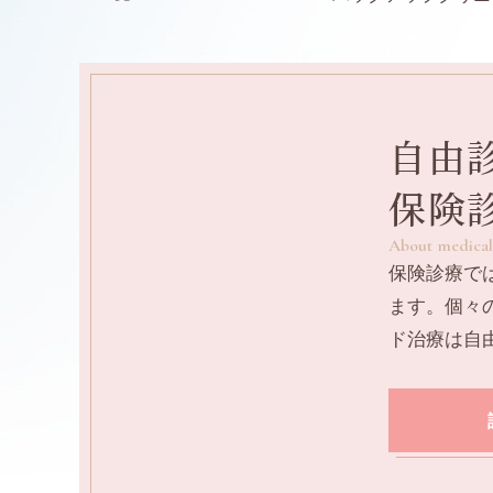
自由
保険
About medical
保険診療で
ます。個々
ド治療は自