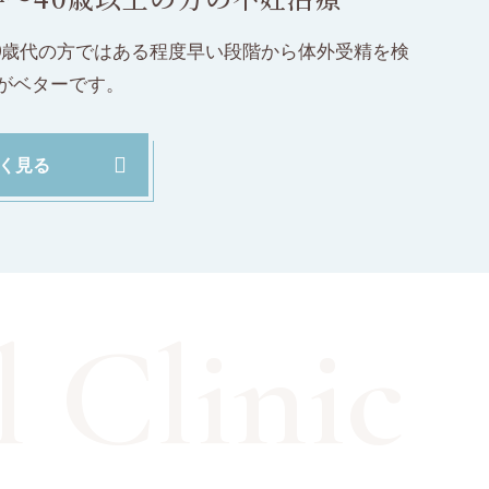
40歳代の方ではある程度早い段階から体外受精を検
がベターです。
く見る
 Clinic