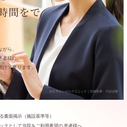
ン）
時間をで
ながら、
患者様に
続けて参ります。
佐久平エンゼルクリニック｜生殖医療・不妊治療
る書面掲示（施設基準等）
ックとして当院をご利用希望の 患者様へ