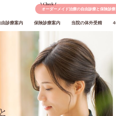
オーダーメイド治療の自由診療と保険診療
自由診療案内
保険診療案内
当院の体外受精
子宮内膜着床能検査（ERA検査）
るPFC-FD療法
PGT-A（着床前検査）
ック
男性不妊症
の特徴
院長紹介
スタッ
®
腟ハイフ
Director
Staff
と
ト