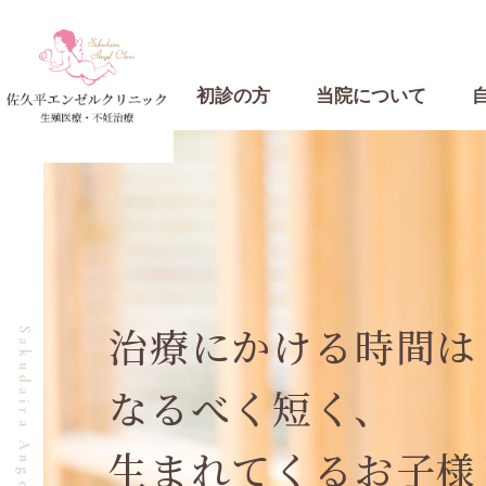
初診の方
当院について
不妊検査内容
難治性不妊に対す
当院について
自由診療案内
About Sakudaira Angel Clinic
ブライダルチェ
Free medical care
治療にかける時間は
Sakudaira Angel Clinic
クリニック
当院の自由診療について
モナリザタッチ
なるべく短く、
Feature
生まれてくるお子様
避妊インプラン