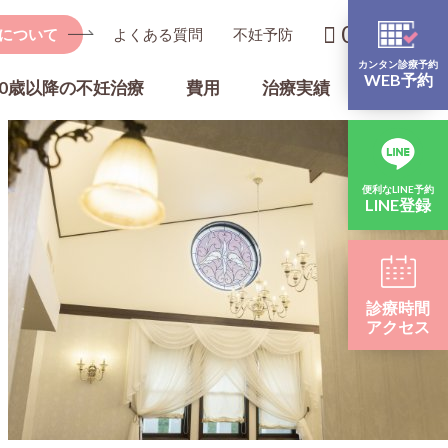
0267-67-
について
よくある質問
不妊予防
カンタン診療予約
WEB予約
40歳以降の不妊治療
費用
治療実績
一般婦人
EMMA検査・ALICE検査
便利なLINE予約
LINE登録
社会的適応による卵子凍結保存
不妊予防
診療時間
アクセス
フ紹介
院内設備のご紹介
メディカルダイエット
Facility