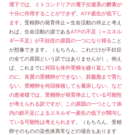
境下では、ミトコンドリアの電子伝達系の酵素が
十分に作用することができず、ATP産生が低下し
ます
。受精卵の発育停止＝生命活動の停止と考え
れば、生命活動の源である
ATPの不足（＝エネル
ギー不足）が不妊症の原因の一つになり得る
こと
が想像できます。（もちろん、これだけが不妊症
の全ての原因という訳ではありませんが）。例え
ば、これまでに
何回も体外受精を繰り返している
のに、良質の受精卵ができない、胚盤胞まで育た
ない、受精卵を何回移植しても着床しない、など
の患者様では、受精卵が発育停止している可能性
が考えられる訳ですが、この原因の一つとして体
内の鉄不足によるエネルギー産生の低下が関与し
ている可能性は考えられます
。（もちろん、受精
卵そのものの染色体異常などの場合もあります