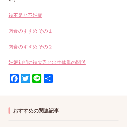
鉄不足と不妊症
肉食のすすめ その１
肉食のすすめ その２
妊娠初期の鉄欠乏と出生体重の関係
F
T
Li
共
ac
w
n
有
e
itt
e
b
er
おすすめの関連記事
o
o