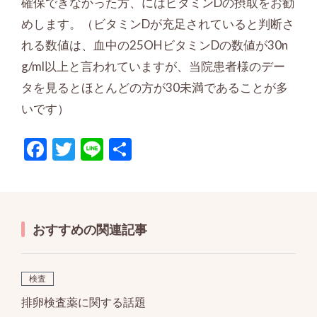
確保できなかった方、にはビタミンDの摂取をお勧
めします。（ビタミンDが充足されていると判断さ
れる数値は、血中の25OHビタミンDの数値が30n
g/ml以上と言われていますが、当院患者様のデー
タを見るとほとんどの方が30未満であることが多
いです）
F
T
Li
共
ac
w
n
有
e
itt
e
b
er
おすすめの関連記事
o
o
k
検査
排卵検査薬に関する話題