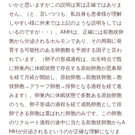
いかと思いますがこの説明は実は正確ではありま
せん。（と、言いつつも、私自身も患者様が理解
しやすい様に外来では上記のような説明をしては
いるのですが・・）。AMHは、正確には前胞状卵
胞から分泌されるホルモンであり、その周期に発
育する可能性のある卵胞数を予測する因子と言わ
れています。（卵子の形成過程は、出生時点で既
に卵巣内に休眠状態で存在する原始卵胞が思春期
を経て月経が開始し、原始卵胞→前胞状卵胞→胞
状卵胞→グラーフ卵胞→排卵となる過程を経て進
みます）。卵巣内に休眠状態で多数ある原始卵胞
のうち、卵子形成の過程を経て成熟卵胞として排
卵できる卵胞は選ばれた卵胞のみです。この卵胞
のリクルート過程の途中に当たる前胞状卵胞からA
MHが分泌されるというのが正確な理解になりま