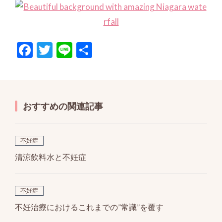
F
T
Li
共
ac
w
n
有
e
itt
e
b
er
おすすめの関連記事
o
o
k
不妊症
清涼飲料水と不妊症
不妊症
不妊治療におけるこれまでの”常識”を覆す