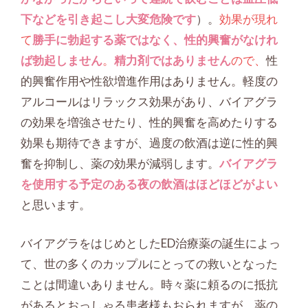
下などを引き起こし大変危険です
）。
効果が現れ
て
勝手に勃起する薬ではなく、
性的興奮がなけれ
ば勃起しません
。
精力剤ではありません
ので、
性
的興奮
作用や性欲増進作用はありません。軽度の
アルコールはリラックス効果があり、バイアグラ
の効果を増強させたり、性的興奮を高めたりする
効果も期待できますが、過度の飲酒は逆に性的興
奮を抑制し、薬の効果が減弱します。
バイアグラ
を使用する予定のある夜の飲酒はほどほどがよい
と思います。
バイアグラをはじめとしたED治療薬の誕生によっ
て、世の多くのカップルにとっての救いとなった
ことは間違いありません。時々薬に頼るのに抵抗
があるとおっしゃる患者様もおられますが、薬の