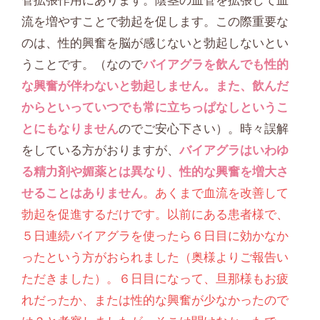
流を増やすことで勃起を促します。この際重要な
のは、性的興奮を脳が感じないと勃起しないとい
うことです。（なので
バイアグラを飲んでも性的
な興奮が伴わないと勃起しません。また、飲んだ
からといっていつでも常に立ちっぱなしというこ
とにもなりません
のでご安心下さい）。時々誤解
をしている方がおりますが、
バイアグラはいわゆ
る精力剤や媚薬とは異なり、性的な興奮を増大さ
せることはありません
。あくまで血流を改善して
勃起を促進するだけです。以前にある患者様で、
５日連続バイアグラを使ったら６日目に効かなか
ったという方がおられました（奥様よりご報告い
ただきました）。６日目になって、旦那様もお疲
れだったか、または性的な興奮が少なかったので