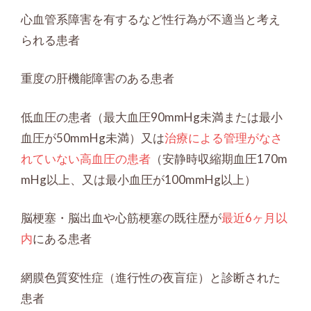
心血管系障害を有するなど性行為が不適当と考え
られる患者
重度の肝機能障害のある患者
低血圧の患者（最大血圧90mmHg未満または最小
血圧が50mmHg未満）又は
治療による管理がなさ
れていない高血圧の患者
（安静時収縮期血圧170m
mHg以上、又は最小血圧が100mmHg以上）
脳梗塞・脳出血や心筋梗塞の既往歴が
最近6ヶ月以
内
にある患者
網膜色質変性症（進行性の夜盲症）と診断された
患者